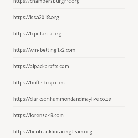
https://chambersburgrrc.org
https://issa2018.org
https://fcpetanca.org
https://win-betting1x2.com
https://alpackarafts.com
https://buffettcup.com
https://clarksonhammondandmaylive.co.za
https://lorenzo48.com
https://benfranklinracingteam.org