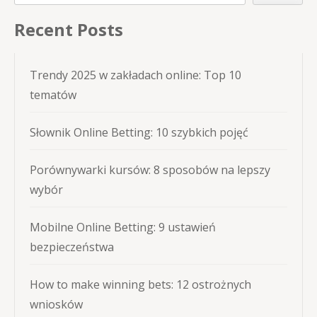
Recent Posts
Trendy 2025 w zakładach online: Top 10
tematów
Słownik Online Betting: 10 szybkich pojęć
Porównywarki kursów: 8 sposobów na lepszy
wybór
Mobilne Online Betting: 9 ustawień
bezpieczeństwa
How to make winning bets: 12 ostrożnych
wniosków